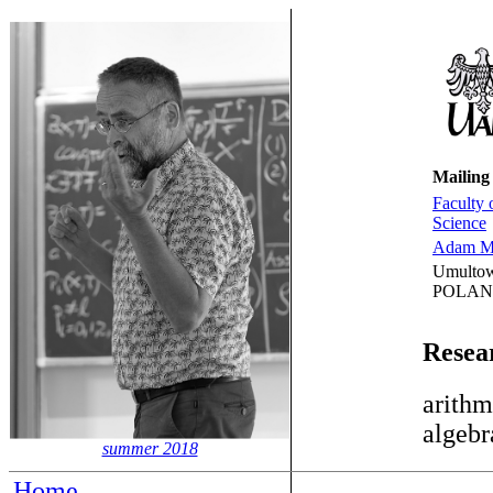
Mailing
Faculty
Science
Adam Mi
Umultow
POLA
Resear
arithm
algebr
summer 2018
Home